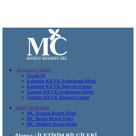
Kurumsal Linkler
Covid-19
Kalendor KKVK Aydınlatma Metni
Kalendor KKVK Başvuru Formu
Turintaş KKVK Aydınlatma Metni
Turintaş KKVK Başvuru Formu
Diğer Otellerimiz
MC Arancia Resort Hotel
MC Beach Resort Hotel
MC Mahberi Beach Hotel
Alanya / İLETİŞİM BİLGİLERİ